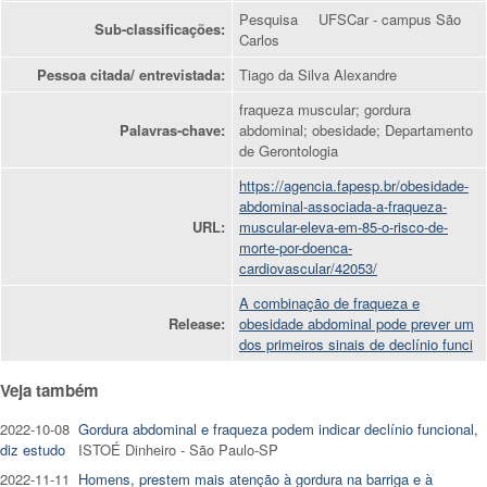
Pesquisa
UFSCar - campus São
Sub-classificações:
Carlos
Pessoa citada/ entrevistada:
Tiago da Silva Alexandre
fraqueza muscular; gordura
Palavras-chave:
abdominal; obesidade; Departamento
de Gerontologia
https://agencia.fapesp.br/obesidade-
abdominal-associada-a-fraqueza-
URL:
muscular-eleva-em-85-o-risco-de-
morte-por-doenca-
cardiovascular/42053/
A combinação de fraqueza e
Release:
obesidade abdominal pode prever um
dos primeiros sinais de declínio funci
Veja também
2022-10-08
Gordura abdominal e fraqueza podem indicar declínio funcional,
diz estudo
ISTOÉ Dinheiro - São Paulo-SP
2022-11-11
Homens, prestem mais atenção à gordura na barriga e à